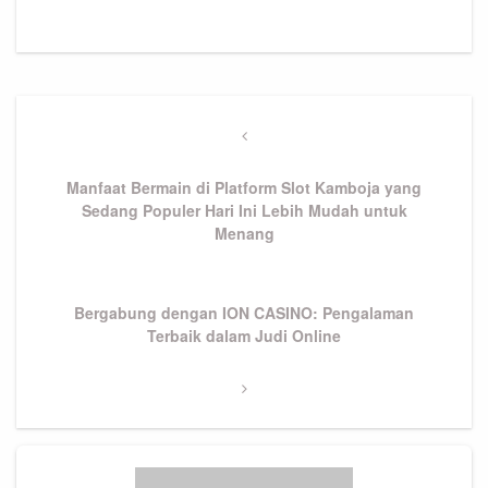
Navigasi
pos
Previous
Post
Manfaat Bermain di Platform Slot Kamboja yang
Sedang Populer Hari Ini Lebih Mudah untuk
Menang
Next
Bergabung dengan ION CASINO: Pengalaman
Post
Terbaik dalam Judi Online