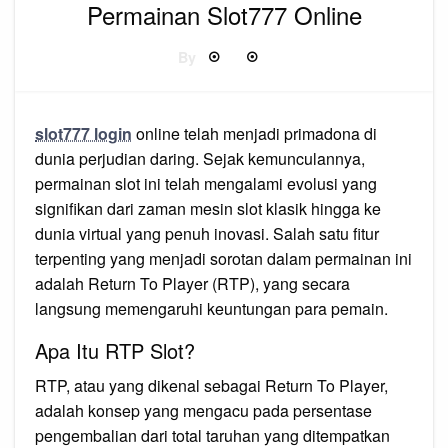
Permainan Slot777 Online
By
Posted
on
slot777 login
online telah menjadi primadona di
dunia perjudian daring. Sejak kemunculannya,
permainan slot ini telah mengalami evolusi yang
signifikan dari zaman mesin slot klasik hingga ke
dunia virtual yang penuh inovasi. Salah satu fitur
terpenting yang menjadi sorotan dalam permainan ini
adalah Return To Player (RTP), yang secara
langsung memengaruhi keuntungan para pemain.
Apa Itu RTP Slot?
RTP, atau yang dikenal sebagai Return To Player,
adalah konsep yang mengacu pada persentase
pengembalian dari total taruhan yang ditempatkan