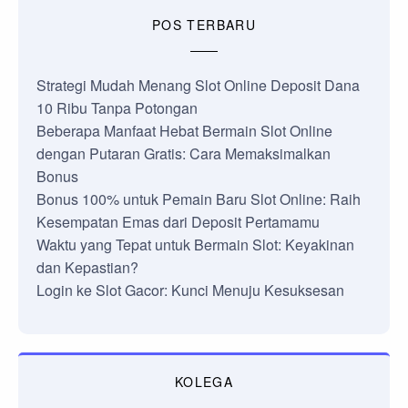
POS TERBARU
Strategi Mudah Menang Slot Online Deposit Dana
10 Ribu Tanpa Potongan
Beberapa Manfaat Hebat Bermain Slot Online
dengan Putaran Gratis: Cara Memaksimalkan
Bonus
Bonus 100% untuk Pemain Baru Slot Online: Raih
Kesempatan Emas dari Deposit Pertamamu
Waktu yang Tepat untuk Bermain Slot: Keyakinan
dan Kepastian?
Login ke Slot Gacor: Kunci Menuju Kesuksesan
KOLEGA