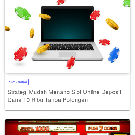
Slot Online
Strategi Mudah Menang Slot Online Deposit
Dana 10 Ribu Tanpa Potongan