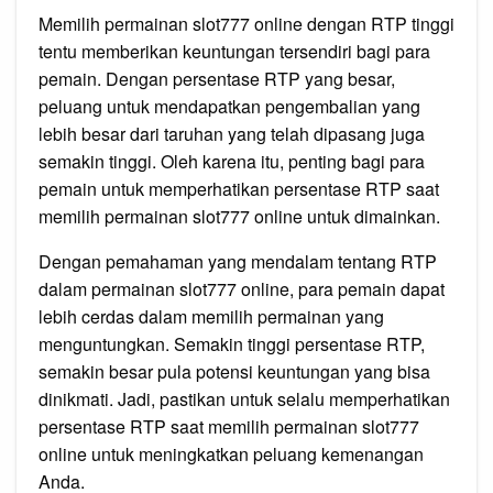
Memilih permainan slot777 online dengan RTP tinggi
tentu memberikan keuntungan tersendiri bagi para
pemain. Dengan persentase RTP yang besar,
peluang untuk mendapatkan pengembalian yang
lebih besar dari taruhan yang telah dipasang juga
semakin tinggi. Oleh karena itu, penting bagi para
pemain untuk memperhatikan persentase RTP saat
memilih permainan slot777 online untuk dimainkan.
Dengan pemahaman yang mendalam tentang RTP
dalam permainan slot777 online, para pemain dapat
lebih cerdas dalam memilih permainan yang
menguntungkan. Semakin tinggi persentase RTP,
semakin besar pula potensi keuntungan yang bisa
dinikmati. Jadi, pastikan untuk selalu memperhatikan
persentase RTP saat memilih permainan slot777
online untuk meningkatkan peluang kemenangan
Anda.