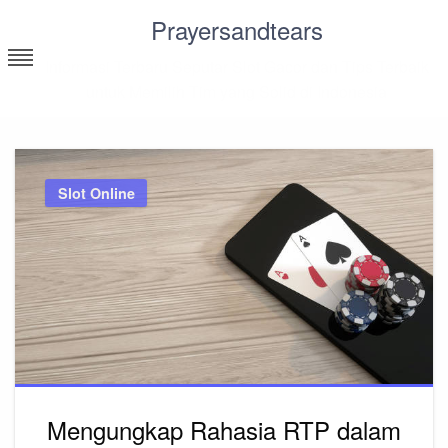
Skip
Prayersandtears
to
content
Informasi Terbaru Seputar Slot Gacor dan Tips Terbaik
untuk Memilih Tim yang Solid di Indonesia
Slot Online
Mengungkap Rahasia RTP dalam