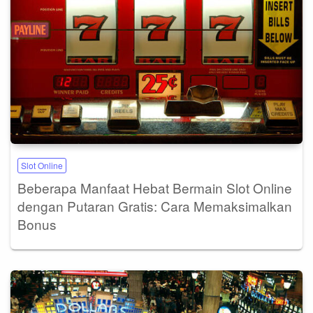
Slot Online
Beberapa Manfaat Hebat Bermain Slot Online
dengan Putaran Gratis: Cara Memaksimalkan
Bonus