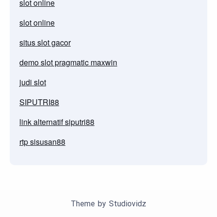
slot online
slot online
situs slot gacor
demo slot pragmatic maxwin
judi slot
SIPUTRI88
link alternatif siputri88
rtp sisusan88
Theme by
Studiovidz