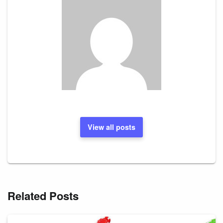
View all posts
Related Posts