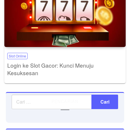
Slot Online
Login ke Slot Gacor: Kunci Menuju
Kesuksesan
PENCARIAN