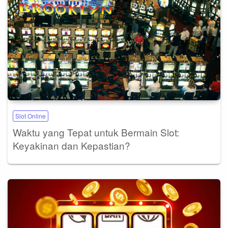
Slot Online
Waktu yang Tepat untuk Bermain Slot:
Keyakinan dan Kepastian?