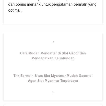
dan bonus menarik untuk pengalaman bermain yang
optimal.
Navigasi
pos
Previous
Post
Cara Mudah Mendaftar di Slot Gacor dan
Mendapatkan Keuntungan
Next
Trik Bermain Situs Slot Myanmar Mudah Gacor di
Post
Agen Slot Myanmar Terpercaya