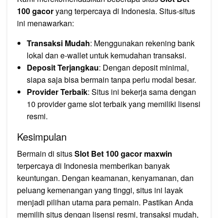
100 gacor
yang terpercaya di Indonesia. Situs-situs
ini menawarkan:
Transaksi Mudah
: Menggunakan rekening bank
lokal dan e-wallet untuk kemudahan transaksi.
Deposit Terjangkau
: Dengan deposit minimal,
siapa saja bisa bermain tanpa perlu modal besar.
Provider Terbaik
: Situs ini bekerja sama dengan
10 provider game slot terbaik yang memiliki lisensi
resmi.
Kesimpulan
Bermain di situs
Slot Bet 100 gacor maxwin
terpercaya di Indonesia memberikan banyak
keuntungan. Dengan keamanan, kenyamanan, dan
peluang kemenangan yang tinggi, situs ini layak
menjadi pilihan utama para pemain. Pastikan Anda
memilih situs dengan lisensi resmi, transaksi mudah,