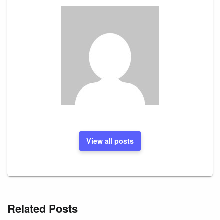
View all posts
Related Posts