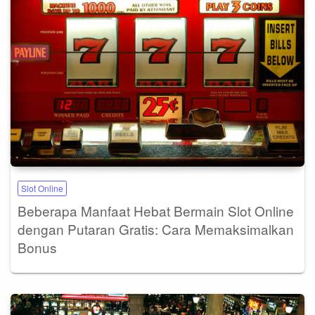
Slot Online
Beberapa Manfaat Hebat Bermain Slot Online
dengan Putaran Gratis: Cara Memaksimalkan
Bonus